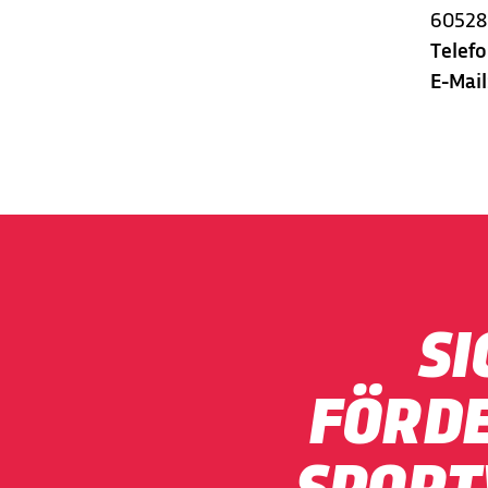
60528
Telefo
E-Mail
SI
FÖRDE