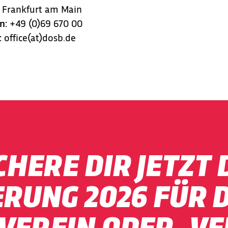
 Frankfurt am Main
n:
+49 (0)69 670 00
:
office(at)dosb.de
CHERE DIR JETZT 
RUNG 2026 FÜR 