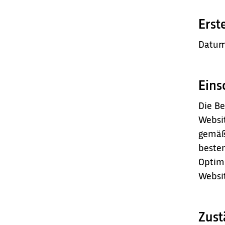
Erst
Datum 
Eins
Die Be
Websit
gemäß
bestem
Optimi
Websit
Zust