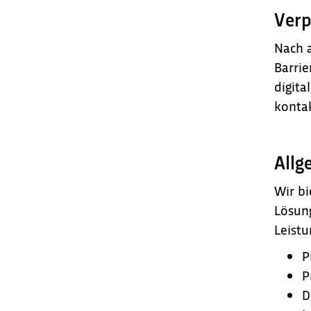
Verp
Nach a
Barrie
digita
kontak
Allg
Wir bi
Lösung
Leist
P
P
D