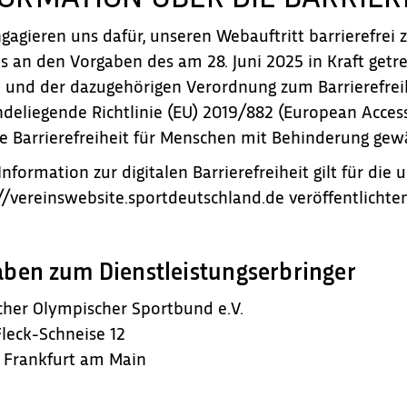
Häufig gestellte Fragen und Antworten
S
gagieren uns dafür, unseren Webauftritt barrierefrei 
d
s an den Vorgaben des am 28. Juni 2025 in Kraft getr
Webseite + App
 und der dazugehörigen Verordnung zum Barrierefreih
Pakete & Preise
deliegende Richtlinie (EU) 2019/882 (European Accessi
le Barrierefreiheit für Menschen mit Behinderung gew
Information zur digitalen Barrierefreiheit gilt für die
//vereinswebsite.sportdeutschland.de
veröffentlichte
ben zum Dienstleistungserbringer
her Olympischer Sportbund e.V.
leck-Schneise 12
 Frankfurt am Main