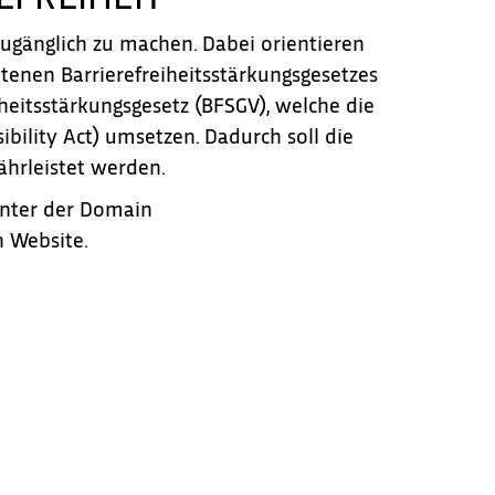
ichere dir jetzt die Förderung 2024 für
zugänglich zu machen. Dabei orientieren
einen Verein oder Verband
etenen Barrierefreiheitsstärkungsgesetzes
eitsstärkungsgesetz (BFSGV), welche die
bility Act) umsetzen. Dadurch soll die
Förderung beantragen
ährleistet werden.
 unter der Domain
n Website.