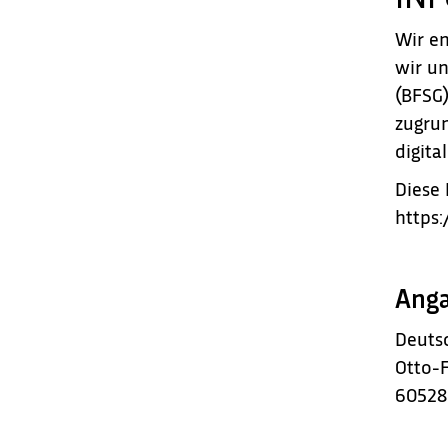
Deine Vereinswebsite
Wir en
wir un
Das NETZCOCKTAIL-System
(BFSG)
Module und Funktionen
zugrun
Website-Service
digita
Diese 
https:
Anga
Deutsc
Otto-F
60528