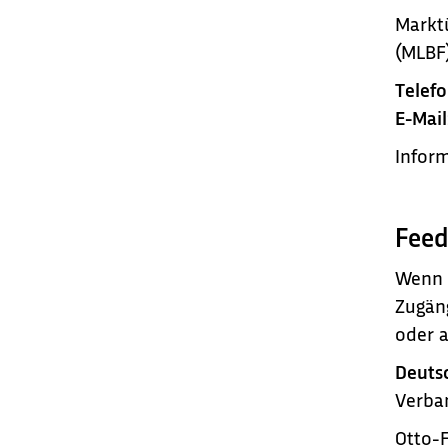
Marktü
(MLBF
Telefo
E-Mail
Inform
Feed
Wenn I
Zugäng
oder a
Deuts
Verba
Otto-F