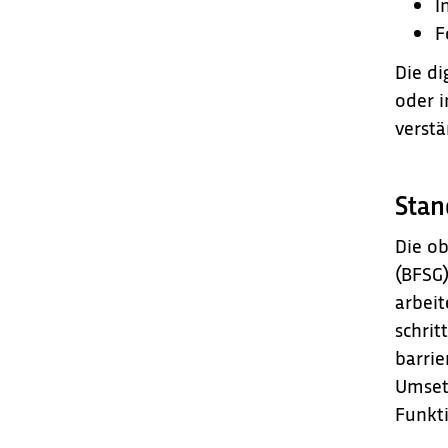
I
F
Die di
oder i
verstä
Stan
Die ob
(BFSG)
arbeit
schrit
barrie
Umsetz
Funkti